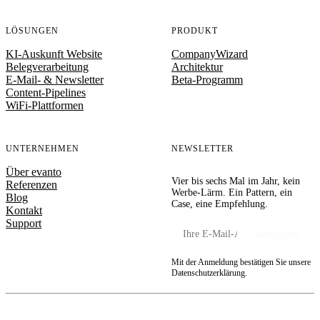
LÖSUNGEN
PRODUKT
KI-Auskunft Website
CompanyWizard
Belegverarbeitung
Architektur
E-Mail- & Newsletter
Beta-Programm
Content-Pipelines
WiFi-Plattformen
UNTERNEHMEN
NEWSLETTER
Über evanto
Vier bis sechs Mal im Jahr, kein
Referenzen
Werbe-Lärm. Ein Pattern, ein
Blog
Case, eine Empfehlung.
Kontakt
Support
Ihre E-Mail-Adresse
Anmelden
Mit der Anmeldung bestätigen Sie unsere
Datenschutzerklärung.
© 1997–2026 evanto media GmbH, Regensburg.
Impressum
Datenschutz
AGB