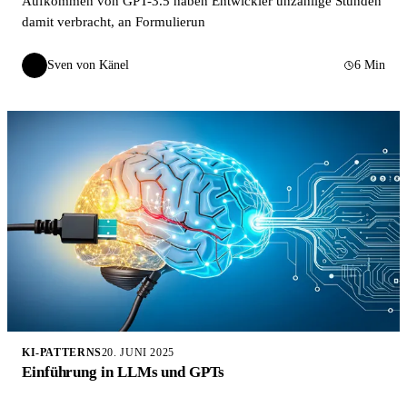
Aufkommen von GPT-3.5 haben Entwickler unzählige Stunden
damit verbracht, an Formulierun
Sven von Känel
6 Min
SvK
KI-PATTERNS
20. JUNI 2025
Einführung in LLMs und GPTs