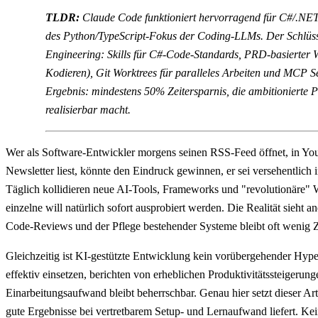
TLDR:
Claude Code funktioniert hervorragend für C#/.NET
des Python/TypeScript-Fokus der Coding-LLMs. Der Schlüssel
Engineering: Skills für C#-Code-Standards, PRD-basierte
Kodieren), Git Worktrees für paralleles Arbeiten und MCP S
Ergebnis: mindestens 50% Zeitersparnis, die ambitionierte 
realisierbar macht.
Wer als Software-Entwickler morgens seinen RSS-Feed öffnet, in You
Newsletter liest, könnte den Eindruck gewinnen, er sei versehentlich 
Täglich kollidieren neue AI-Tools, Frameworks und "revolutionäre" 
einzelne will natürlich sofort ausprobiert werden. Die Realität sieht 
Code-Reviews und der Pflege bestehender Systeme bleibt oft wenig Z
Gleichzeitig ist KI-gestützte Entwicklung kein vorübergehender Hyp
effektiv einsetzen, berichten von erheblichen Produktivitätssteigerung
Einarbeitungsaufwand bleibt beherrschbar. Genau hier setzt dieser Art
gute Ergebnisse bei vertretbarem Setup- und Lernaufwand liefert. Kei