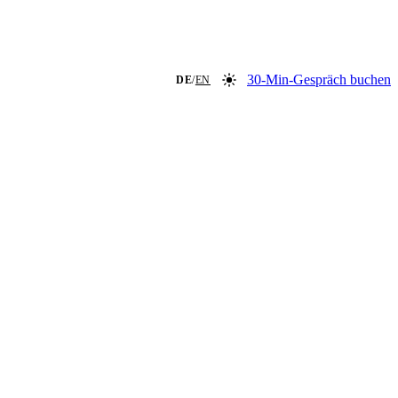
30-Min-Gespräch buchen
DE
/
EN
Farbmodus