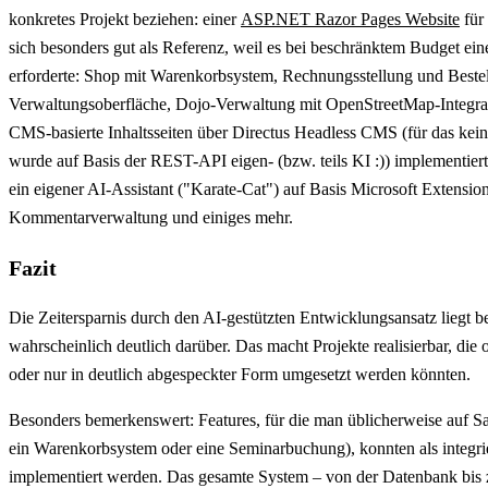
konkretes Projekt beziehen: einer
ASP.NET Razor Pages Website
für
sich besonders gut als Referenz, weil es bei beschränktem Budget ei
erforderte: Shop mit Warenkorbsystem, Rechnungsstellung und Beste
Verwaltungsoberfläche, Dojo-Verwaltung mit OpenStreetMap-Integrati
CMS-basierte Inhaltsseiten über Directus Headless CMS (für das kein 
wurde auf Basis der REST-API eigen- (bzw. teils KI :)) implementier
ein eigener AI-Assistant ("Karate-Cat") auf Basis Microsoft Extens
Kommentarverwaltung und einiges mehr.
Fazit
Die Zeitersparnis durch den AI-gestützten Entwicklungsansatz liegt be
wahrscheinlich deutlich darüber. Das macht Projekte realisierbar, die
oder nur in deutlich abgespeckter Form umgesetzt werden könnten.
Besonders bemerkenswert: Features, für die man üblicherweise auf 
ein Warenkorbsystem oder eine Seminarbuchung), konnten als integr
implementiert werden. Das gesamte System – von der Datenbank bi