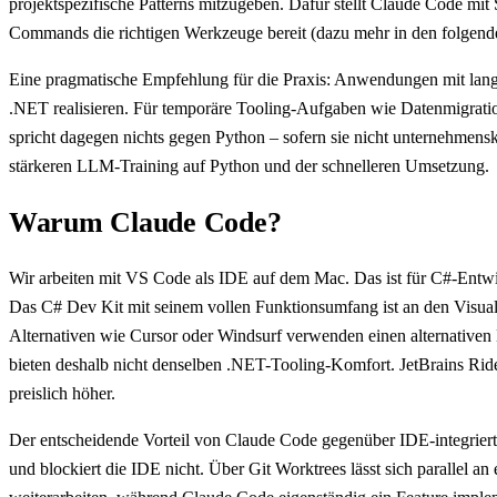
projektspezifische Patterns mitzugeben. Dafür stellt Claude Code 
Commands die richtigen Werkzeuge bereit (dazu mehr in den folgend
Eine pragmatische Empfehlung für die Praxis: Anwendungen mit langf
.NET realisieren. Für temporäre Tooling-Aufgaben wie Datenmigratio
spricht dagegen nichts gegen Python – sofern sie nicht unternehmenskr
stärkeren LLM-Training auf Python und der schnelleren Umsetzung.
Warum Claude Code?
Wir arbeiten mit VS Code als IDE auf dem Mac. Das ist für C#-Entwi
Das C# Dev Kit mit seinem vollen Funktionsumfang ist an den Visua
Alternativen wie Cursor oder Windsurf verwenden einen alternative
bieten deshalb nicht denselben .NET-Tooling-Komfort. JetBrains Rider i
preislich höher.
Der entscheidende Vorteil von Claude Code gegenüber IDE-integrierte
und blockiert die IDE nicht. Über Git Worktrees lässt sich parallel a