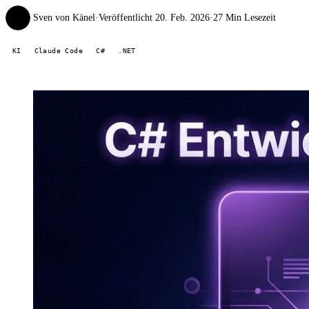
Sven von Känel
·
Veröffentlicht 20. Feb. 2026
·
27 Min Lesezeit
SvK
KI
Claude Code
C#
.NET