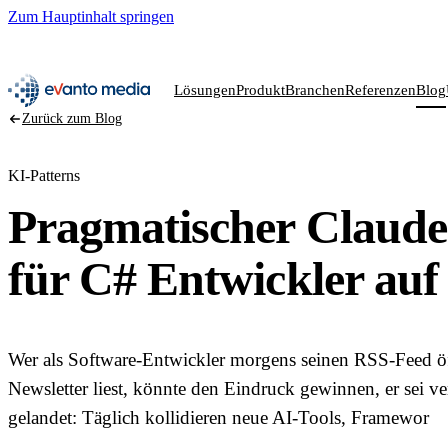
Zum Hauptinhalt springen
📖
NEU
evanto media
Lösungen
Produkt
Branchen
Referenzen
Blog
Zurück zum Blog
KI-Patterns
Pragmatischer Claude
für C# Entwickler au
Wer als Software-Entwickler morgens seinen RSS-Feed öff
Newsletter liest, könnte den Eindruck gewinnen, er sei v
gelandet: Täglich kollidieren neue AI-Tools, Framewor