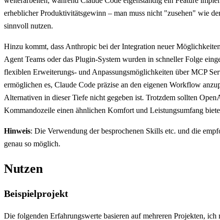
weiterarbeiten, während Claude Code eigenständig ein Feature implemen
erheblicher Produktivitätsgewinn – man muss nicht "zusehen" wie der 
sinnvoll nutzen.
Hinzu kommt, dass Anthropic bei der Integration neuer Möglichkeiten of
Agent Teams oder das Plugin-System wurden in schneller Folge eingef
flexiblen Erweiterungs- und Anpassungsmöglichkeiten über MCP Se
ermöglichen es, Claude Code präzise an den eigenen Workflow anzupa
Alternativen in dieser Tiefe nicht gegeben ist. Trotzdem sollten Ope
Kommandozeile einen ähnlichen Komfort und Leistungsumfang biete
Hinweis
: Die Verwendung der besprochenen Skills etc. und die emp
genau so möglich.
Nutzen
Beispielprojekt
Die folgenden Erfahrungswerte basieren auf mehreren Projekten, ich 