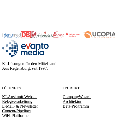
evanto media
KI-Lösungen für den Mittelstand.
Aus Regensburg, seit 1997.
LÖSUNGEN
PRODUKT
KI-Auskunft Website
CompanyWizard
Belegverarbeitung
Architektur
E-Mail- & Newsletter
Beta-Programm
Content-Pipelines
WiFi-Plattformen